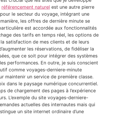
 est crucial que les sites que je développe
e
référencement naturel
est une autre pierre
 pour le secteur du voyage, intégrant une
manière, les offres de dernière minute se
particulière est accordée aux fonctionnalités
ichage des tarifs en temps réel, les options de
a satisfaction de mes clients et de leurs
d’augmenter les réservations, de fidéliser la
isées, que ce soit pour intégrer des systèmes
les performances. En outre, je suis conscient
olutif comme voyages-derniere-minute
our maintenir un service de première classe.
choix dans le paysage numérique concurrentiel.
emps de chargement des pages à l’expérience
teurs. L’exemple du site voyages-derniere-
emandes actuelles des internautes mais qui
stingue un site internet ordinaire d’une