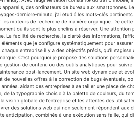
-friendly. Avec l’augmentation constante du trafic mobile, il
es appareils, des ordinateurs de bureau aux smartphones. L
yages-derniere-minute, j’ai étudié les mots-clés pertinents
sur les moteurs de recherche de manière organique. De cette 
ment où ils sont le plus enclins à réserver. Une attention 
. La facilité de recherche, la clarté des informations, l’aff
es éléments que je configure systématiquement pour assurer l
chaque entreprise il y a des objectifs précis, qu’il s’agisse 
 marque. C’est pourquoi je propose des solutions personnal
e gestion de contenu ou des outils analytiques pour suivre 
 maintenance post-lancement. Un site web dynamique et év
out de nouvelles offres à la correction de bugs éventuels, p
des années, aidant des entreprises à se tailler une place de 
 de la typographie choisie à la palette de couleurs, du t
la vision globale de l’entreprise et les attentes des utilisa
vrer des solutions web qui non seulement répondent aux d
tte anticipation, combinée à une exécution sans faille, qui di